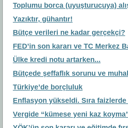
Toplumu borca (uyuşturucuya) alı
Yazıktır, gühantır!
Bütçe verileri ne kadar gerçekçi?
FED’in son kararı ve TC Merkez B
Ülke kredi notu artarken...
Bütçede şeffaflık sorunu ve muhal
Türkiye’de borçluluk
Enflasyon yükseldi. Sıra faizlerde
Vergide “kümese yeni kaz koyma” 
YÖK’ün son kararı ve eğitimde fırsa