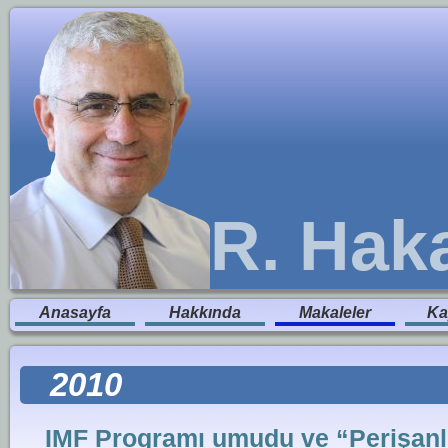
R. Hak
Anasayfa
Hakkında
Makaleler
Ka
2010
IMF Programı umudu ve “Perişanl