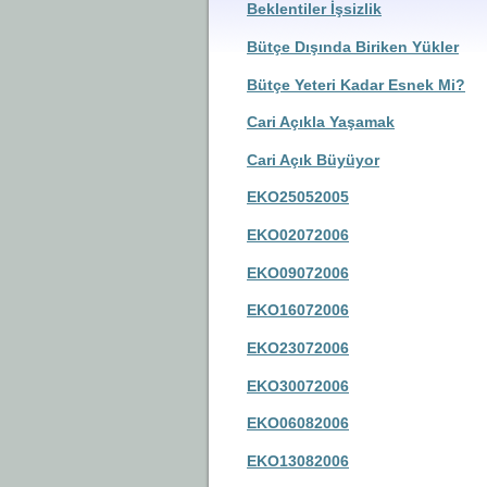
Beklentiler İşsizlik
Bütçe Dışında Biriken Yükler
Bütçe Yeteri Kadar Esnek Mi?
Cari Açıkla Yaşamak
Cari Açık Büyüyor
EKO25052005
EKO02072006
EKO09072006
EKO16072006
EKO23072006
EKO30072006
EKO06082006
EKO13082006