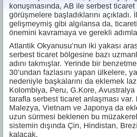
konuşmasında, AB ile serbest ticare
görüşmelere başladıklarını açıkladı. İ
gelişmeymiş gibi algılansa da, ticaret
önemini kavramaya ve gerekli adımlar
Atlantik Okyanusu’nun iki yakası ara
serbest ticaret bölgesine bazı uzma
adını takmışlar. Yerinde bir benzetme
30’undan fazlasını yapan ülkelere, ya
nedeniyle başkalarını da eklemek la
Kolombiya, Peru, G.Kore, Avustralya ve
tarafla serbest ticaret anlaşması var.
Malezya, Vietnam ve Japonya da eklen
uzun sürmesi beklenen bu müzakerel
sistemin dışında Çin, Hindistan, Brezi
kalacak.