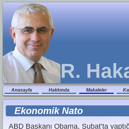
R. Hak
Anasayfa
Hakkında
Makaleler
Ka
Ekonomik Nato
ABD Başkanı Obama, Şubat'ta yaptığı