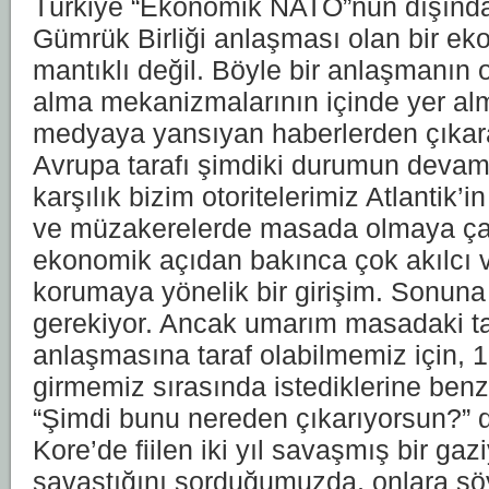
Türkiye “Ekonomik NATO”nun dışında 
Gümrük Birliği anlaşması olan bir e
mantıklı değil. Böyle bir anlaşmanın
alma mekanizmalarının içinde yer al
medyaya yansıyan haberlerden çıkara
Avrupa tarafı şimdiki durumun deva
karşılık bizim otoritelerimiz Atlantik’
ve müzakerelerde masada olmaya çab
ekonomik açıdan bakınca çok akılcı v
korumaya yönelik bir girişim. Sonun
gerekiyor. Ancak umarım masadaki tara
anlaşmasına taraf olabilmemiz için,
girmemiz sırasında istediklerine benz
“Şimdi bunu nereden çıkarıyorsun?”
Kore’de fiilen iki yıl savaşmış bir ga
savaştığını sorduğumuzda, onlara sö