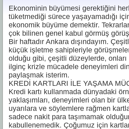
Ekonominin büyümesi gerektiğini her
tüketmediği sürece yaşayamadığı içi
ekonomik büyüme demektir. Tekrarla
çok bilinen genel kabul görmüş görüş
Bir haftadır Ankara dışındayım. Çeşit
küçük işletme sahipleriyle görüşmele
olduğu gibi, çeşitli düzeylerde, onlar
ilginç krizle mücadele deneyimleri din
paylaşmak isterim.
KREDİ KARTLARI İLE YAŞAMA M
Kredi kartı kullanmada dünyadaki örn
yaklaşımları, deneyimleri olan bir ül
uyarılara ve söylemlere rağmen kartla
sadece nakit para taşımamak olduğunu
kabullenemedik. Çoğumuz için kartlar