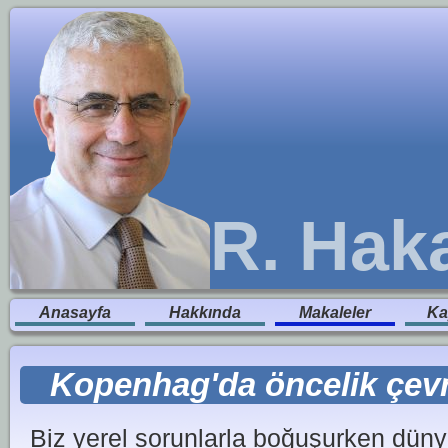
R. Hak
Anasayfa
Hakkında
Makaleler
Ka
Kopenhag'da öncelik çevr
Biz yerel sorunlarla boğuşurken dün