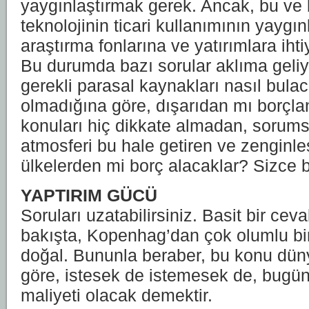
yaygınlaştırmak gerek. Ancak, bu ve 
teknolojinin ticari kullanımının yaygı
araştırma fonlarına ve yatırımlara ihti
Bu durumda bazı sorular aklıma geliyo
gerekli parasal kaynakları nasıl bula
olmadığına göre, dışarıdan mı borçl
konuları hiç dikkate almadan, sorums
atmosferi bu hale getiren ve zenginl
ülkelerden mi borç alacaklar? Sizce b
YAPTIRIM GÜCÜ
Soruları uzatabilirsiniz. Basit bir ce
bakışta, Kopenhag’dan çok olumlu b
doğal. Bununla beraber, bu konu dün
göre, istesek de istemesek de, bugün
maliyeti olacak demektir.