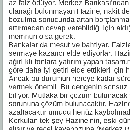
az faiz ödüyor. Merkez Bankası'nda
olanağı bulunmayan Hazine, nakit den
bozulma sonucunda artan borçlanma b
artırmadan cevap verebildiği için ald
memnun olsa gerek.
Bankalar da mesut ve bahtiyar. Faizle
sermaye kazancı elde ediyorlar. Hazi
ağırlıklı fonlara yatırım yapan tasarr
göre daha iyi getiri elde ettikleri için 
Ancak bu durumun nereye kadar sürd
vermek önemli. Bu dengenin sonsuz
biliyor. Mutlaka bir çözüm bulunacak 
sorununa çözüm bulunacaktır, Hazin
azaltacaktır umudu henüz kaybolmad
Korkulan tek şey Hazine'nin, eski gün
alışır ve reçel kavanozuna (Merkez 